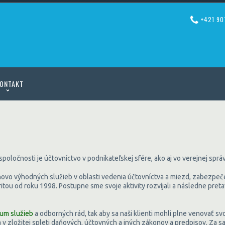
+421 90
ONTAKT
oločnosti je účtovníctvo v podnikateľskej sfére, ako aj vo verejnej sprá
ovo výhodných služieb v oblasti vedenia účtovníctva a miezd, zabezpeče
ou od roku 1998. Postupne sme svoje aktivity rozvíjali a následne pretavi
um služieb
a odborných rád, tak aby sa naši klienti mohli plne venovať sv
 v zložitej spleti daňových, účtovných a iných zákonov a predpisov. Za