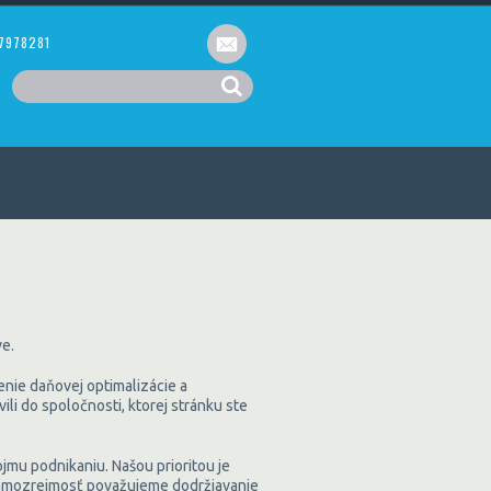
7978281
ve.
nie daňovej optimalizácie a
li do spoločnosti, ktorej stránku ste
ojmu podnikaniu. Našou prioritou je
 samozrejmosť považujeme dodržiavanie