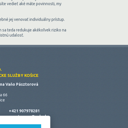
síte vedieť aké máte povinnosti, my
bné jej venovať individuálny prístup.
 sa teda redukuje akékoľvek riziko na
oistnú udalosť.
.
KE SLUŽBY KOŠICE
rína Vaňo Pásztorová
da 66
ice
+421 907978281
pasztorova@usk.sk
o:
usk@usk.sk