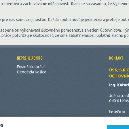
u klientovi a zachovávanie mlčanlivosti. Riadime sa zásadou, že Vy nemu
e pre nás samozrejmosťou. Každá spoločnosť je jedinečná a preto je potre
ôsobené pri vykonávaní účtovného poradenstva a vedení účtovníctva. Tým
šej práce potvrdzuje skutočnosť, že sme zatiaľ nemuseli uplatniť žiadnu p
NEPREHLIADNITE
KONTAKT
Finančná správa
ÚSK, S.R.O
Geodézia Košice
ÚČTOVNÍC
Ing. Kata
Južná trie
040 01 Koš
telefón:
e-mail:
e-mail inf
es